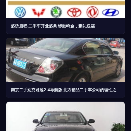
盛势启程·二手车开业盛典 锣鼓鸣金，豪礼送福
南京二手别克君越2.4导航版 北方精品二手车公司的理性之选