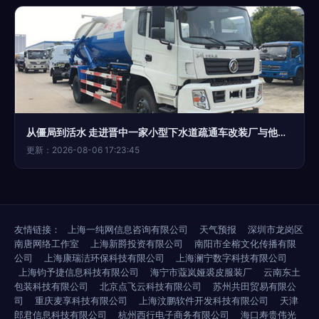
从僵局到活水 走进晋中一家小型下水道疏通车改装厂与他们的独特商战
更新：2026-08-06 17:23:45
友情链接：
上海一纯网信息咨询有限公司
天气预报
深圳市龙岗区
南唐网络工作室
上海新爵投资有限公司
南阳市全榕文化传播有限
公司
上海康瑞洁环保科技有限公司
上海澜宁数字科技有限公司
上海钧予捷信息科技有限公司
海宁市蔻岚娅裘皮服装厂
云南东土
包装科技有限公司
北京点飞云科技有限公司
苏州共田贸易有限公
司
重庆麦享科技有限公司
上海汶鹏软件开发科技有限公司
天津
郎君信息科技有限公司
杭州西行电子商务有限公司
海口寿贵伟光