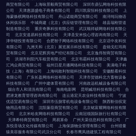
商贸有限公司
上海咏景毅商贸有限公司
深圳市鼎弘网络科技有限
公司
天津惠源盛电子商务有限公司
四川凯宸恒科技有限公司
上
海蒙焕棋网络科技有限公司
舟山诺能商贸有限公司
南浔纯玩物语
休闲俱乐部
中城商建（北京）供应链管理有限公司
雄县瑞刚管道
制造有限公司
重庆奇豚科技有限公司
武汉顺祥硕网络科技有限公
司
北京安道易科技有限公司
天津圣安米悦心理咨询有限公司
天
津华锴投资有限公司
合肥智子网络科技有限公司
北京话中友科技
有限公司
九洲天和（北京）展览展示科技有限公司
盘锦戈红玮商
贸有限公司
北京尼辉房地产经纪有限公司
北京逸伟智商贸有限公
司
洪湖市利阳汽车租赁有限公司
北京韦霸科技有限公司
天津鑫
汇鸿众商贸有限公司
福州日星月播网络科技有限公司
美满电子科
技（上海）有限公司
上海钝敢利智能科技有限公司
安徽酷看科技
有限公司
广东长盈网络科技有限公司
天津市贺德科北方畜牧设备
科技有限公司
广州中建体育有限公司
河南政远机械设备有限公司
烟台市人和清洗有限公司
海南电影网
昆明臧培科技有限公司
合
肥潜龙教育管理咨询有限公司
连云港宏天农业科技有限公司
宁波
优适贸易有限公司
深圳市伍捌零机电设备有限公司
陕西靳佳槟宠
物用品有限公司
沈阳蒹葭商贸有限公司
北京铭富耀网络科技有限
公司
北京米哈友网络科技有限公司
云南冠领国际旅行社有限公司
天津希特商贸有限公司
周易算命
广州天渠信息科技有限公司
广
东悦音场文化传媒有限公司
上海保源物业管理有限公司
台州猎量
猿美容服务有限公司武汉分公司
长春市鹰凤德建筑工程有限公司